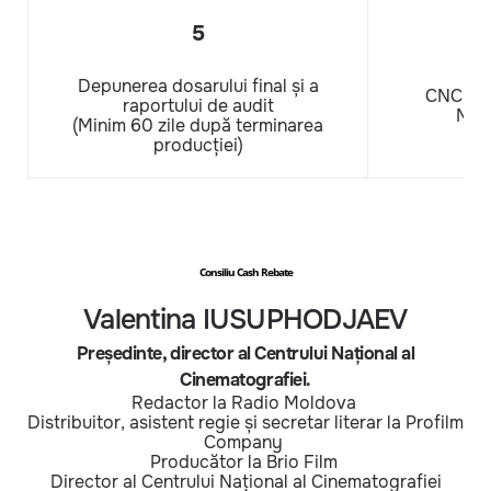
5
Depunerea dosarului final și a
CNC tra
raportului de audit
Mini
(Minim 60 zile după terminarea
producției)
Consiliu Cash Rebate
Valentina IUSUPHODJAEV
Președinte, director al Centrului Național al
Cinematografiei.
Redactor la Radio Moldova
Distribuitor, asistent regie și secretar literar la Profilm
Company
Producător la Brio Film
Director al Centrului Național al Cinematografiei