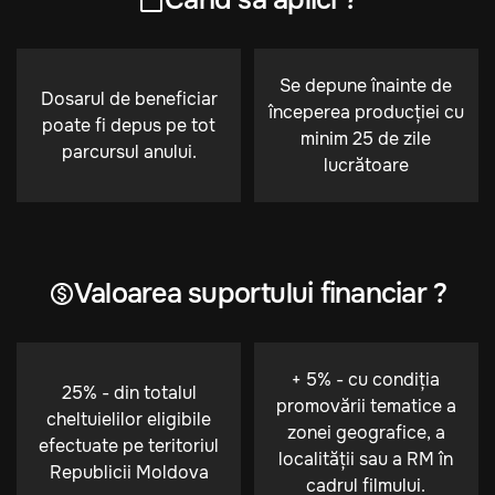
Când să aplici ?
Se depune înainte de
Dosarul de beneficiar
începerea producției cu
poate fi depus pe tot
minim 25 de zile
parcursul anului.
lucrătoare
Valoarea suportului financiar ?
+ 5% - cu condiția
25% - din totalul
promovării tematice a
cheltuielilor eligibile
zonei geografice, a
efectuate pe teritoriul
localității sau a RM în
Republicii Moldova
cadrul filmului.