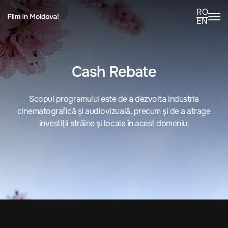
RO
EN
Cash Rebate
Scopul programului este de a dezvolta industria
cinematografică și audiovizuală, precum și de a atrage
investiții străine și locale în acest domeniu.