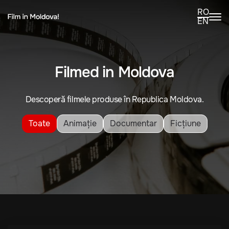
RO
EN
Filmed in Moldova
Descoperă filmele produse în Republica Moldova.
Toate
Animație
Documentar
Ficțiune