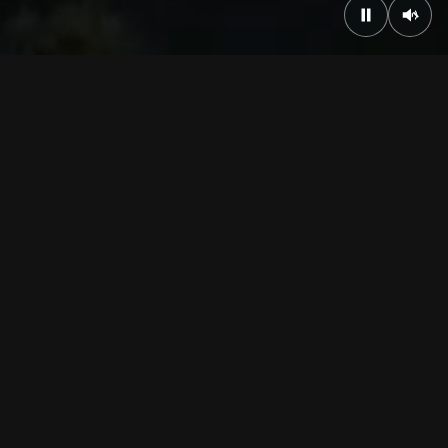
Cash Rebate
Scopul programului este de a dezvolta industria
cinematografică și audiovizuală, precum și de a atrage
investiții străine și locale în acest domeniu.
Află mai mult
Locații
Vezi toate locațiile