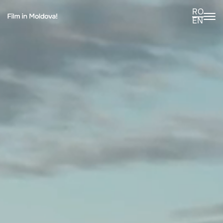
RO
EN