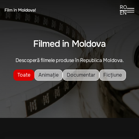
RO
EN
Filmed in Moldova
Descoperă filmele produse în Republica Moldova.
Toate
Animație
Documentar
Ficțiune