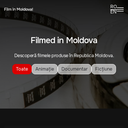
RO
EN
Filmed in Moldova
Descoperă filmele produse în Republica Moldova.
Toate
Animație
Documentar
Ficțiune