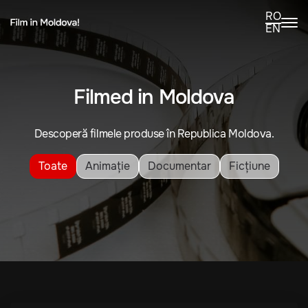
RO
EN
Filmed in Moldova
Descoperă filmele produse în Republica Moldova.
Toate
Animație
Documentar
Ficțiune