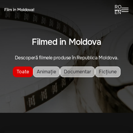
RO
EN
Filmed in Moldova
Descoperă filmele produse în Republica Moldova.
Toate
Animație
Documentar
Ficțiune