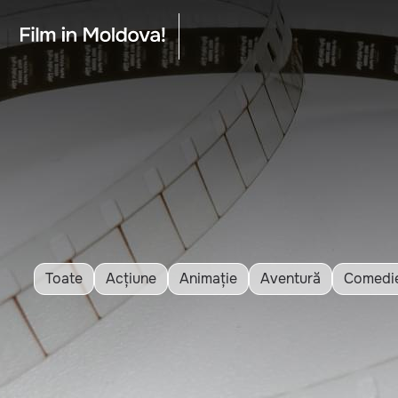
Toate
Acțiune
Animație
Aventură
Comedi