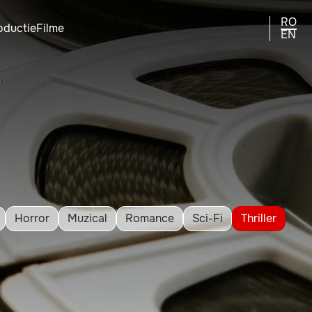
RO
oductie
Filme
EN
Horror
Muzical
Romance
Sci-Fi
Thriller