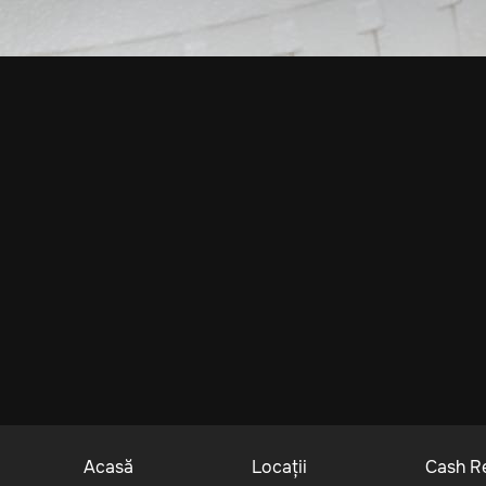
Acasă
Locații
Cash R