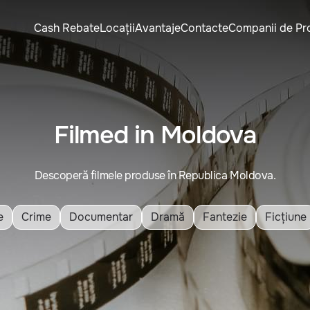
Cash Rebate
Locații
Avantaje
Contacte
Companii de Pr
Filmed in Moldova
Descoperă filmele produse în Republica Moldova.
e
Crime
Documentar
Dramă
Fantezie
Ficțiune