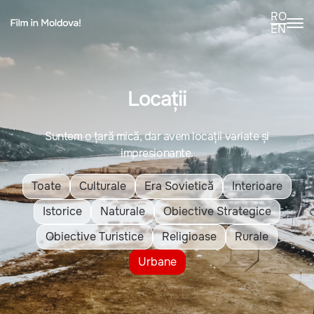
RO
EN
Locații
Suntem o țară mică, dar avem locații variate și
impresionante.
Toate
Culturale
Era Sovietică
Interioare
Istorice
Naturale
Obiective Strategice
Obiective Turistice
Religioase
Rurale
Urbane